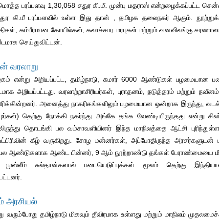
 மொத்த பரப்பளவு 1,30,058 சதுர கி.மீ. முன்பு மதராஸ் என்றழைக்கப்பட்ட ச
 சதுர கி.மீ பரப்பளவில் உள்ள இது தான் , தமிழக தலைநகர் ஆகும். நூ
ிகள், கம்பீரமான கோயில்கள், கலாச்சார மரபுகள் மற்றும் வனவிலங்கு சரணால
இடமாக செய்துவிட்டன்.
ின் வரலாறு
ழகம் என்று அறியப்பட்ட, தமிழ்நாடு, சுமார் 6000 ஆண்டுகள் பழமையான பண
ாக அறியப்பட்டது. வரலாற்றாசிரியர்கள், புராதனம், நடுத்தரம் மற்றும் நவீ
பிரிக்கின்றனர். அனைத்து நாகரிகங்களிலும் பழமையான ஒன்றாக இருந்து, வடக்
ழர்கள்) தெற்கு நோக்கி நகர்ந்து அங்கே தங்க வேண்டியிருந்தது என்று சிலர்
லிருந்து தொடங்கி பல வம்சாவளியினர் இந்த மாநிலத்தை ஆட்சி புரிந்துள
்பிரிவின் கீழ் வருகிறது. சோழ மன்னர்கள், அப்போதிருந்த அரசர்களுடன் ப
் பல ஆண்டுகளாக ஆண்ட பின்னர், 9 ஆம் நூற்றாண்டு தங்கள் பேராண்மையை மீண
் முஸ்லீம் சுல்தான்களால் படையெடுப்புக்கள் மூலம் தெற்கு இந்தியாவ
ட்டனர்.
ம் அரசியல்
ு வரும்போது தமிழ்நாடு மிகவும் தீவிரமாக உள்ளது மற்றும் மாநிலம் முதலமைச