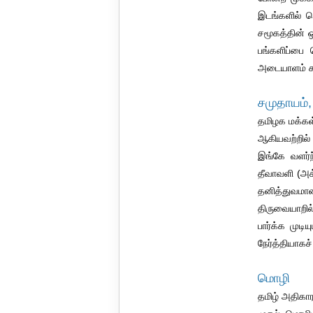
இடங்களில் பெ
சமூகத்தின் ஒ
பங்களிப்பை ச
அடையாளம் காட
சமுதாயம்,
தமிழக மக்கள
ஆகியவற்றில்
இங்கே வளர்ந
தீவாவளி (அக
தனித்துவமான
திருவையாறில
பார்க்க முடி
நேர்த்தியாகச்
மொழி
தமிழ் அதிகார