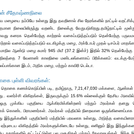
்டின் சீதோஷ்ணநிலை
ருவ மழையை நம்பியே உள்ளது இது தவறினால் சில நேரங்களில் நாட்டில் வறட்ச
மான நிலையிலிருந்து வறண்ட நிலைக்கு வேறுபடுகிறது.தமிழ்நாட்டில் மூ
து கனரக தென்மேற்கு காற்றால் வகைப்படுத்தப்படும் தென்மேற்கு பருவம
ற்றால் வகைப்படுத்தப்படும் வடகிழக்கு மழை, அக்டோபர் முதல் டிசம்பர் மாதங
.. மாநில ஆண்டு மழை சுமார் 945 மிமீ (37.2 இன்ச்) இதில் 32% தென்மேற்
நிலத்தை 7 வேளாண் காலநிலை மண்டலங்களாகப் பிரிக்கலாம்: வடக்கு-மேற்கு
ைப்பாங்கான இடம், அதிக மழை, மற்றும் காவிரி டெல்டா.
கை புள்ளி விவரங்கள்:
 தொகை கணக்கெடுப்பின் படி, தமிழ்நாரு, 7,21,47,030 மக்களை, ஆண்கள் ம
.. வளர்ச்சி விகிதங்கள், இருவருக்கும் 15.6% எல்லைக்குள் தேசிய அளவில்
 ஒரு முக்கிய பகுதியை ஆக்கிரமிக்கின்றனர் மற்றும் அவர்கள் தனது
க் கொண்ட பிராமணர்கள். அவர்கள் மத்தியில் நிறைவான ஒருங்கிணைப்பாக 
 இந்துக்களின் பகுதியினர் மத்தியில் பரவலாக உள்ளது, அடுத்த வகையினராக 
்புடைய விகிதத்தில் அவர்களுக்கிடையே உள்ளது, எனினும் இது இந்துக்களை
ிய நகரங்களில் கட்டப்பட்டுள்ள பல மசூதிகள் மற்றும் தேவாலயங்கள், இந்த இர