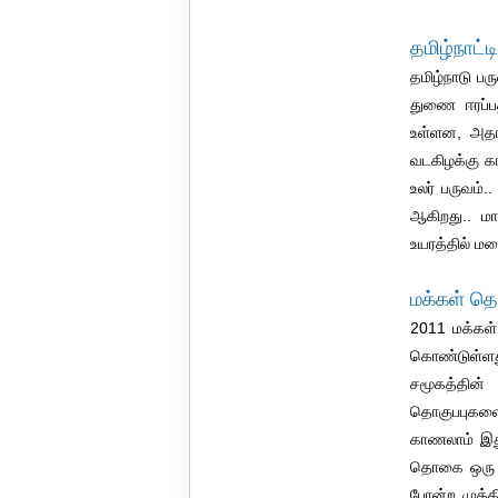
தமிழ்நாட
தமிழ்நாடு ப
துணை ஈரப்பத
உள்ளன, அதாவ
வடகிழக்கு கா
உலர் பருவம்
ஆகிறது.. மா
உயரத்தில் மல
மக்கள் தொ
2011 மக்கள்
கொண்டுள்ளது
சமூகத்தின்
தொகுபபுகளை
காணலாம் இது
தொகை ஒரு ஏற
போன்ற முக்க