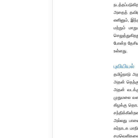
நடத்தப்படுக
அதைத் தவிர,
எனினும், இந்
மற்றும் மாறு
செலுத்துகிற
போன்ற தேசிய 
உள்ளது.
புவியியல்
தமிழ்நாடு அ
அதன் தெற்கு 
அதன் வடக்கு
முதுமலை வனவ
கிழக்கு தொட
சந்திக்கின்
அல்லது பாலை
கர்நாடக மாந
சமவெளிகளை வள