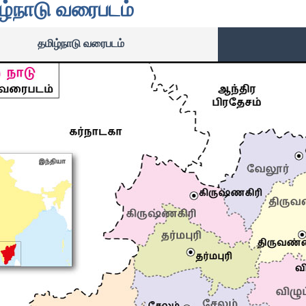
ழ்நாடு வரைபடம்
தமிழ்நாடு வரைபடம்