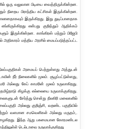
களில் ஒரு வலுவான பிடியை வைத்திருக்கின்றன.
ம் நிறைய பிராந்திய கட்சிகள் இருக்கின்றன.
சவாலானதாகவும் இருக்கிறது. இது துடிப்பானதாக
 எங்கிருக்கிறது என்பது குறித்தும் ஆதிக்கம்
ம் இருக்கின்றன. காங்கிரஸ் மற்றும் பிஜேபி
் அதிகாரம் மத்திய அரசில் மையப்படுத்தப்பட்ட
நிலப்பகுதிகள் அமையப் பெற்றுள்ளது அத்துடன்
வின் நீர் நிலைகளில் மூலம். சூழப்பட்டுள்ளது,
ரி அல்லது கேப் காமரின் மூலம் உருவாகிறது.
மிழ்நாடு கிழக்கு எல்லையை உருவாக்குகிறது.
்லைகளுடன் சேர்த்து சென்று நீலகிரி மலைகளில்
ைப்பகுதி அல்லது குறிஞ்சி, வறண்ட பகுதியில்
மற்றும் வளமான சமவெளிகள் அல்லது மருதம்,.
ில் நுழைகிறது. இந்த ஆறு பசுமையான கோரமண்டல
னத்திலுள்ள் டெல்டாவை உருவாக்குகிறது