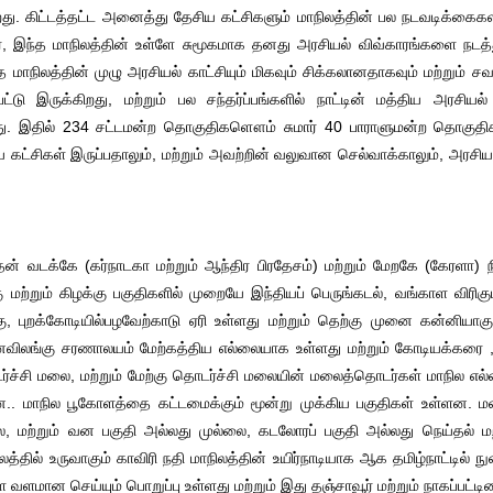
ிறது. கிட்டத்தட்ட அனைத்து தேசிய கட்சிகளும் மாநிலத்தின் பல நடவடிக்கை
 இந்த மாநிலத்தின் உள்ளே சுமூகமாக தனது அரசியல் விவ்காரங்களை நடத்து
த மாநிலத்தின் முழு அரசியல் காட்சியும் மிகவும் சிக்கலானதாகவும் மற்றும் 
பட்டு இருக்கிறது, மற்றும் பல சந்தர்ப்பங்களில் நாட்டின் மத்திய அரசியல்
து. இதில் 234 சட்டமன்ற தொகுதிகளௌம் சுமார் 40 பாராளுமன்ற தொகுதிகளு
கட்சிகள் இருப்பதாலும், மற்றும் அவற்றின் வலுவான செல்வாக்காலும், அரசியல
தன் வடக்கே (கர்நாடகா மற்றும் ஆந்திர பிரதேசம்) மற்றும் மேறகே (கேரளா) 
மற்றும் கிழக்கு பகுதிகளில் முறையே இந்தியப் பெருங்கடல், வங்காள விரிகுடா
, புறக்கோடியில்பழவேற்காடு ஏரி உள்ளது மற்றும் தெற்கு முனை கன்னியாகும
ிலங்கு சரணாலயம் மேற்கத்திய எல்லையாக உள்ளது மற்றும் கோடியக்கரை ,த
ர்ச்சி மலை, மற்றும் மேற்கு தொடர்ச்சி மலையின் மலைத்தொடர்கள் மாநில எல
றன.. மாநில பூகோளத்தை கட்டமைக்கும் மூன்று முக்கிய பகுதிகள் உள்ளன. மல
, மற்றும் வன பகுதி அல்லது முல்லை, கடலோரப் பகுதி அல்லது நெய்தல் 
ிலத்தில் உருவாகும் காவிரி நதி மாநிலத்தின் உயிர்நாடியாக ஆக தமிழ்நாட்ட
மான செய்யும் பொறுப்பு உள்ளது மற்றும் இது தஞ்சாவூர் மற்றும் நாகப்பட்டி