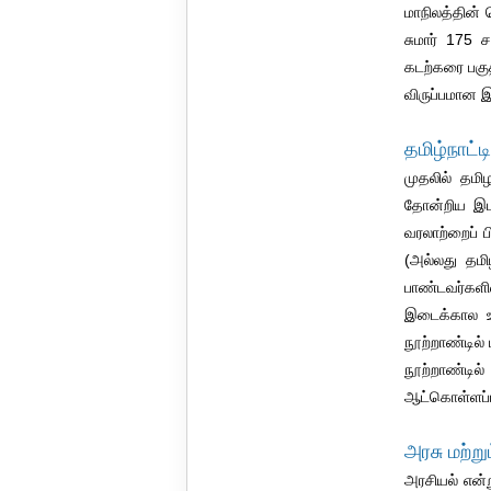
மாநிலத்தின்
சுமார் 175
கடற்கரை பகுத
விருப்பமான 
தமிழ்நாட்ட
முதலில் தமி
தோன்றிய இடம
வரலாற்றைப் 
(அல்லது தமி
பாண்டவர்களி
இடைக்கால உட
நூற்றாண்டில
நூற்றாண்டில
ஆட்கொள்ளப்ப
அரசு மற்று
அரசியல் என்ற