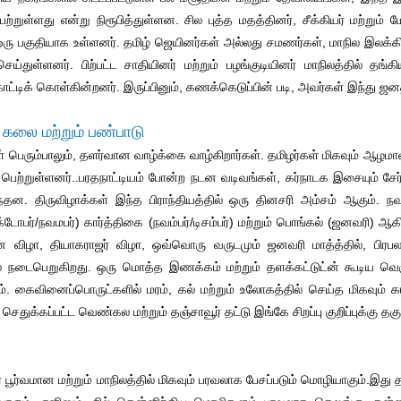
ற்றுள்ளது என்று நிரூபித்துள்ளன. சில புத்த மதத்தினர், சீக்கியர் மற்றும் 
ரு பகுதியாக உள்ளனர். தமிழ் ஜெயினர்கள் அல்லது சமணர்கள், மாநில இலக்கியம்
ெய்துள்ளனர். பிற்பட்ட சாதியினர் மற்றும் பழங்குடியினர் மாநிலத்தில் தங்
்டிக் கொள்கின்றனர். இருப்பினும், கணக்கெடுப்பின் படி, அவர்கள் இந்து ஜ
 கலை மற்றும் பண்பாடு
் பெரும்பாலும், தளர்வான வாழ்க்கை வாழ்கிறார்கள். தமிழர்கள் மிகவும் ஆழம
 பெற்றுள்ளனர்..பரதநாட்டியம் போன்ற நடன வடிவங்கள், கர்நாடக இசையும் ச
்தன. திருவிழாக்கள் இந்த பிராந்தியத்தில் ஒரு தினசரி அம்சம் ஆகும். நவர
்டோபர்/நவமபர்) கார்த்திகை (நவம்பர்/டிசம்பர்) மற்றும் பொங்கல் (ஜனவரி
 விழா, தியாகராஜர் விழா, ஒவ்வொரு வருடமும் ஜனவரி மாத்த்தில், பிரப
் நடைபெறுகிறது. ஒரு மொத்த இணக்கம் மற்றும் தளக்கட்டுட்ன் கூடிய வ
யும். கைவினைப்பொருட்களில் மரம், கல் மற்றும் உலோகத்தில் செய்த மிகவும் 
 செதுக்கப்பட்ட வெண்கல மற்றும் தஞ்சாவூர் தட்டு இங்கே சிறப்பு குறிப்புக்கு த
 பூர்வமான மற்றும் மாநிலத்தில் மிகவும் பரவலாக பேசப்படும் மொழியாகும்.இது 