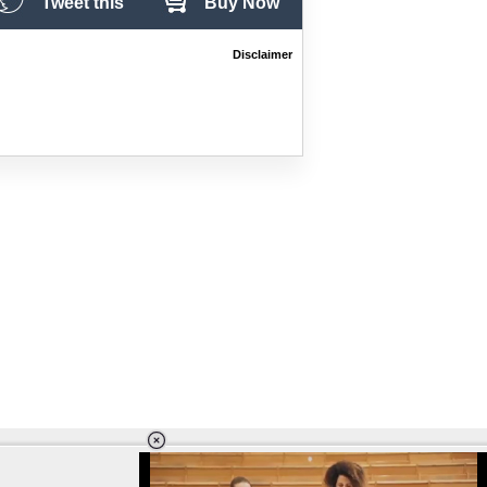
Tweet this
Buy Now
Disclaimer