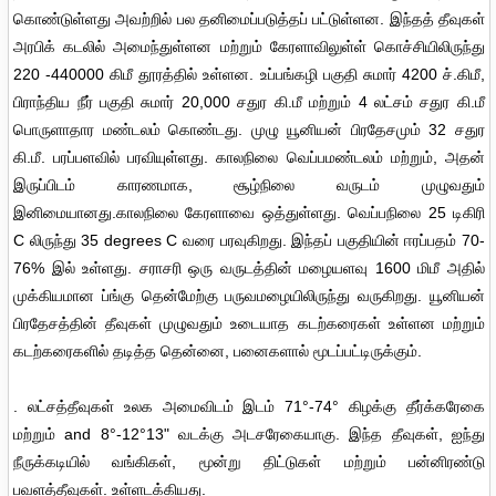
கொண்டுள்ளது அவற்றில் பல தனிமைப்படுத்தப் பட்டுள்ளன. இந்தத் தீவுகள்
அரபிக் கடலில் அமைந்துள்ளன மற்றும் கேரளாவிலுள்ள் கொச்சியிலிருந்து
220 -440000 கிமீ தூரத்தில் உள்ளன. உப்பங்கழி பகுதி சுமார் 4200 ச்.கிமீ,
பிராந்திய நீர் பகுதி சுமார் 20,000 சதுர கி.மீ மற்றும் 4 லட்சம் சதுர கி.மீ
பொருளாதார மண்டலம் கொண்டது. முழு யூனியன் பிரதேசமும் 32 சதுர
கி.மீ. பரப்பளவில் பரவியுள்ளது. காலநிலை வெப்பமண்டலம் மற்றும், அதன்
இருப்பிடம் காரணமாக, சூழ்நிலை வருடம் முழுவதும்
இனிமையானது.காலநிலை கேரளாவை ஒத்துள்ளது. வெப்பநிலை 25 டிகிரி
C லிருந்து 35 degrees C வரை பரவுகிறது. இந்தப் பகுதியின் ஈரப்பதம் 70-
76% இல் உள்ளது. சராசரி ஒரு வருடத்தின் மழையளவு 1600 மிமீ அதில்
முக்கியமான ப்ங்கு தென்மேற்கு பருவமழையிலிருந்து வருகிறது. யூனியன்
பிரதேசத்தின் தீவுகள் முழுவதும் உடையாத கடற்கரைகள் உள்ளன மற்றும்
கடற்கரைகளில் தடித்த தென்னை, பனைகளால் மூடப்பட்டிருக்கும்.
. லட்சத்தீவுகள் உலக அமைவிடம் இடம் 71°-74° கிழக்கு தீர்க்கரேகை
மற்றும் and 8°-12°13" வடக்கு அடசரேகையாகு. இந்த தீவுகள், ஐந்து
நீருக்கடியில் வங்கிகள், மூன்று திட்டுகள் மற்றும் பன்னிரண்டு
பவளத்தீவுகள். உள்ளடக்கியது.