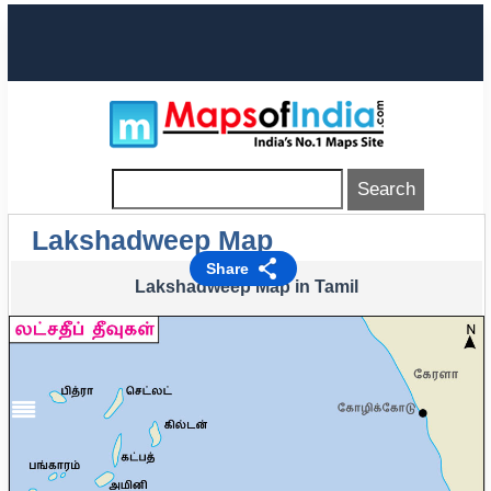
Lakshadweep Map
Share
Lakshadweep Map in Tamil