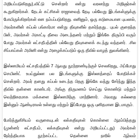
அறியப்படுகிறது),விட்டு சென்றார் என்று வரலாற்று அறிஞர்கள்
கூறுகிறார்கள். தேடல் கட்சிகள் ராஜாவைத் தேடி பல்வேறு இடங்கள்ளுக்கு
போயிருக்கிறார்கள் என நம்பப்படுகிறது. எனினும், ஒரு கடுமையான புயலால்,
அவர்களின் கப்பல் பங்கார்மா என்று தீவுகளில் தகர்ந்தது.. புயல் குறைந்த
பின், அவர்கள் அகாட்டி தீவை அடைந்தனர் மற்றும் இங்கே திரும்பி வரும்
போது அவர்கள் லட்சதீபத்தின் பல்வேறு தீவுகளைக் கடந்து வந்தனர். .சில
சிப்பாய்கள் அமினி என்று அழைக்கப்படும் ஒரு தீவில் வாழத் துவங்கினர்.
இஸ்லாமியம் லட்சதீபத்தில் 7 ஆவது நூற்றாண்டிற்குச் செலகிறது, அப்போது
செயிண்ட் உபய்துல்லா பல இடங்களுக்கு இஸ்லாத்தைப் போதிக்கச்
சென்றார். அவர் தனது கப்பல் உடைந்த பிறகு இங்கே வந்து சேர்ந்து இந்த
தீவில் தன்னை காண்டார். அங்கு திருமணம் செய்து கொண்டு மற்றும்
வெற்றிகரமாக மக்களை இஸ்லாமிற்கு மாற்றினார். அவரது கல்லறை
இன்னும் ஆண்டிராடீல் உள்ளது மற்றும் இப்போது ஒரு புனிதமான இடமாகும்.
போர்த்துகீசியம் வருகையுடன் லக்கதீவுகள் கொள்ளை ஆரம்பித்தது
(முன்னர் லட்சதீபம், லக்கதீவுகள் என்று அறியப்பட்டது) அவர்கள்
நேர்த்தியாக நூற்கப்பட்ட தென்னை நாரில் ஆர்வம்