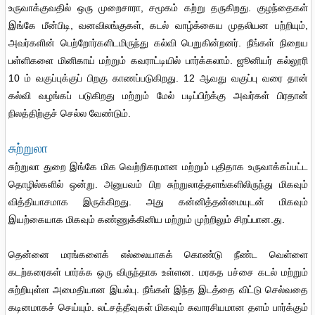
உருவாக்குவதில் ஒரு முறைசாரா, சமூகம் கற்று தருகிறது. குழந்தைகள்
இங்கே மீன்பிடி, வனவிலங்குகள், கடல் வாழ்க்கைய முதலியன பற்றியும்,
அவர்களின் பெற்றோர்களிடமிருந்து கல்வி பெறுகின்றனர். நீங்கள் நிறைய
பள்ளிகளை மினிகாய் மற்றும் கவராட்டியில் பார்க்கலாம். ஜூனியர் கல்லூரி
10 ம் வகுப்புக்குப் பிறகு காணப்படுகிறது. 12 ஆவது வகுப்பு வரை தான்
கல்வி வழங்கப் படுகிறது மற்றும் மேல் படிப்பிற்க்கு அவர்கள் பிரதான்
நிலத்திற்குச் செல்ல வேண்டும்.
சுற்றுலா
சுற்றுலா துறை இங்கே மிக வெற்றிகரமான மற்றும் புதிதாக உருவாக்கப்பட்ட
தொழில்களில் ஒன்று. அனுபவம் பிற சுற்றுலாத்தளங்களிலிருந்து மிகவும்
வித்தியாசமாக இருக்கிறது. அது கன்னித்தன்மையுடன் மிகவும்
இயற்கையாக மிகவும் கண்ணுக்கினிய மற்றும் முற்றிலும் சிறப்பான.து.
தென்னை மரங்களைக் எல்லையாகக் கொண்டு நீண்ட வெள்ளை
கடற்கரைகள் பார்க்க ஒரு விருந்தாக உள்ளன. மரகத பச்சை கடல் மற்றும்
சுற்றியுள்ள அமைதியான இயல்பு. நீங்கள் இந்த இடத்தை விட்டு செல்வதை
கடினமாகச் செய்யும். லட்சத்தீவுகள் மிகவும் சுவாரசியமான தளம் பார்க்கும்