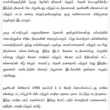
சமஸ்கிருதத்தில் “நூறு ஆயிரம் தீவுகள்’ ஆகும். அதன் பெயருக்கேற்ப
இந்த்த் தீவுகள் மிக அழகியது மற்றும் கடற்கரைகள், தண்ணீர் விளையாட்டு
மற்றும் கடல் உணவு விரும்புவர்களுக்கு ஒரு உண்மையான விடுமுறை
வழங்கும் இடமாகும்..
முழு லட்சதீபமும் எதுவுமில்லை ஆனால் ஒன்றுக்கொன்று பக்கத்தில்
அமைந்துள்ள சிறிய தீவுகளின் தொகுப்பாகும். அது மொத்தம் பன்னிரண்டு
பவளத்தீவுகள், ஐந்து வங்கிகளும், மூன்று பவளப்பாறைகள், மற்றும் பல சிறு
தீவுக்ளை உள்ளடக்கியது. இந்த இடம் கேரளா கடற்கரைக்கு அருகில்
உள்ளது மற்றும் கேரள மாநிலம் மற்றும், கேரள உயர் நீதிமன்றம் சட்ட
எல்லையின் கீழ் விழும். கவராட்டி அதன் தலைநகர் மற்றும் அது இந்திய
துணைக் கண்டத்தில் மிகவும் அழகான இடங்களில் ஒன்றாக கருதப்
படுகிறது.
யூனியன் பிரதேசம் 1956 நவம்பர் 1 ம் தேதி அமைக்கப்பட்டது மாநில
விலங்கு பட்டாம்பூச்சி மீன் மற்றும் மாநில பறவை புகை அடர்ந்த கடற்பறவை.
இந்த மாநில மரம் கலாக்காய். இங்கு பேசப் படும் மொழிகள் மலையாளம்,
ஹிந்தி, மாஹி மற்றும் தமிழ்.