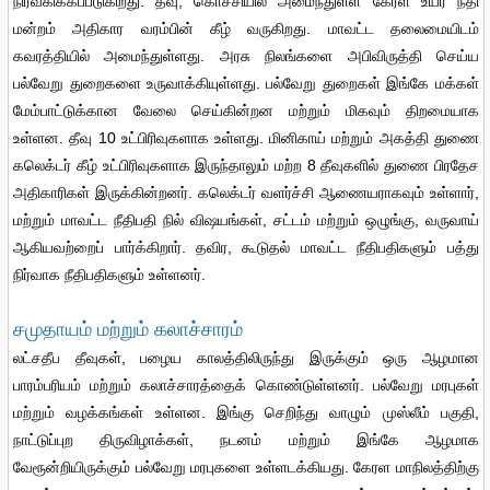
நிர்வகிக்கப்படுகிறது. தீவு, கொச்சியில் அமைந்துள்ள கேரள உயர் நீதி
மன்றம் அதிகார வரம்பின் கீழ் வருகிறது. மாவட்ட தலைமையிடம்
கவரத்தியில் அமைந்துள்ளது. அரசு நிலங்களை அபிவிருத்தி செய்ய
பல்வேறு துறைகளை உருவாக்கியுள்ளது. பல்வேறு துறைகள் இங்கே மக்கள்
மேம்பாட்டுக்கான வேலை செய்கின்றன மற்றும் மிகவும் திறமையாக
உள்ளன. தீவு 10 உட்பிரிவுகளாக உள்ளது. மினிகாய் மற்றும் அகத்தி துணை
கலெக்டர் கீழ் உட்பிரிவுகளாக இருந்தாலும் மற்ற 8 தீவுகளில் துணை பிரதேச
அதிகாரிகள் இருக்கின்றனர். கலெக்டர் வளர்ச்சி ஆணையராகவும் உள்ளார்,
மற்றும் மாவட்ட நீதிபதி நில் விஷயங்கள், சட்டம் மற்றும் ஒழுங்கு, வருவாய்
ஆகியவற்றைப் பார்க்கிறார். தவிர, கூடுதல் மாவட்ட நீதிபதிகளும் பத்து
நிர்வாக நீதிபதிகளும் உள்ளனர்.
சமுதாயம் மற்றும் கலாச்சாரம்
லட்சதீப தீவுகள், பழைய காலத்திலிருந்து இருக்கும் ஒரு ஆழமான
பாரம்பரியம் மற்றும் கலாச்சாரத்தைக் கொண்டுள்ளனர். பல்வேறு மரபுகள்
மற்றும் வழக்கங்கள் உள்ளன. இங்கு செறிந்து வாழும் முஸ்லீம் பகுதி,
நாட்டுப்புற திருவிழாக்கள், நடனம் மற்றும் இங்கே ஆழமாக
வேரூன்றியிருக்கும் பல்வேறு மரபுகளை உள்ளடக்கியது. கேரள மாநிலத்திற்கு