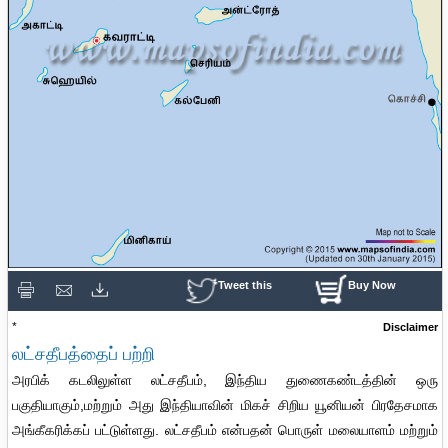
Tweet this
Buy Now
*
Disclaimer
லட்சதீபத்தைப் பற்றி
Loaded
:
/
அரபிக் கடலிலுள்ள லட்சதீபம், இந்திய துணைகண்டத்தின் ஒரு
Unmute
32.60%
பகுதியாகும்,மற்றும் அது இந்தியாவின் மிகச் சிறிய யூனியன் பிரதேசமாக
அங்கீகரிக்கப் பட்டுள்ளது. லட்சதீபம் என்பதன் பொருள் மலையாளம் மற்றும்