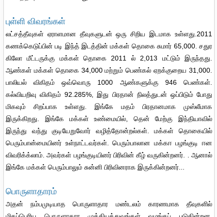
புள்ளி விவரங்கள்
லட்சத்தீவுகள் ஏராளமான தீவுகளுடன் ஒரு சிறிய இடமாக உள்ளது.2011
கணக்கெடுப்பின் படி இந்த் இடத்தின் மக்கள் தொகை சுமார் 65,000. சதுர
கிலோ மீட்டருக்கு மக்கள் தொகை 2011 ல் 2,013 மட்டும் இருந்தது.
ஆண்கள் மக்கள் தொகை 34,000 மற்றும் பெண்கல் ஏறக்குறைய 31,000.
பாலியல் விகிதம் ஒவ்வொரு 1000 ஆண்களுக்கு 946 பெண்கள்.
கல்வியறிவு விகிதம் 92.285%, இது பிரதான் நிலத்துடன் ஒப்பிடும் போது
மிகவும் சிறப்பாக உள்ளது. இங்கே மதம் பிரதானமாக முஸ்லீமாக
இருக்கிறது. இங்கே மக்கள் உண்மையில், தென் மேற்கு இந்தியாவில்
இருந்து வந்து குடியேறுவோர் வழித்தோன்றல்கள். மக்கள் தொகையில்
பெரும்பான்மையினர் உள்நாட்டவர்கள். பெரும்பாலான மக்கஈ பழங்குடி ஈன
விவரிக்க்லாம். அவர்கள் பழங்குடியினர் பிரிவின் கீழ் வருகின்றனர். . ஆனால்
இங்கே மக்கள் பெரும்பாலும் சுன்னி பிரிவினராக இருக்கின்றனர்...
பொருளாதாரம்
அதன் நம்பமுடியாத பொருளாதார மண்டலம் காரணமாக தீவுகளில்
மிகப்பெரிய பொருளாதார முக்கியத்துவங்கள் வழங்கப் படுகின்றன.