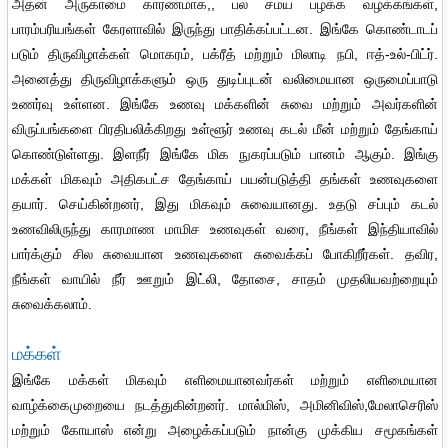
அதன் அருகாமை காரணமாக,, பல சமய பழக்க வழக்கங்கள்,
பாரம்பரியங்கள் கேரளாவில் இருந்து பாதிக்கப்பட்டன. இங்கே கொண்டாடப்
படும் திருவிழாக்கள் மொகரம், பக்ரீத் மற்றும் மிலாடி நபி, ஈத்-உல்-பிட்ர்.
அனைத்து திருவிழாக்களும் ஒரு துடிப்புடன் வலிமையான ஒருமைப்பாடு
உணர்வு உள்ளன. இங்கே உணவு மக்களின் சுவை மற்றும் அவர்களின்
விருப்பங்களை பிரதிபலிக்கிறது உள்ளூர் உணவு கடல் மீன் மற்றும் தேங்காய்
கொண்டுள்ளது. இளநீர் இங்கே மிக நுகரப்படும் பானம் ஆகும். இங்கு
மக்கள் மிகவும் அதிகபட்ச தேங்காய் பயன்படுத்தி தங்கள் உணவுகளை
தயார். செய்கின்றனர், இது மிகவும் சுவையானது. உதடு சப்பும் கடல்
உணவிலிருந்து காரமாண மாமிச உணவுகள் வரை, நீங்கள் இந்தியாவில்
பார்க்கும் சில சுவையான உணவுகளை சுவைக்கப் போகிறீர்கள். தவிர,
நீங்கள் வாயில் நீர் ஊறும் இட்லி, தோசை, சாதம் முதலியவற்றையும்
சுவைக்கலாம்.
மக்கள்
இங்கே மக்கள் மிகவும் எளிமையானவர்கள் மற்றும் எளிமையான
வாழ்க்கைமுறையை நடத்துகின்றனர். மால்மிஸ், அமினிவிஸ்,மேலாசெரிஸ்
மற்றும் கோயாஸ் என்று அழைக்கப்படும் நான்கு முக்கிய சமூகங்கள்