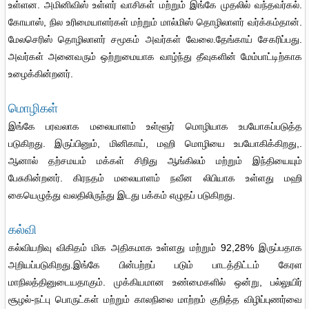
உள்ளன. அமினிவிஸ் உள்ளர் வாசிகள் மற்றும் இங்கே முதலில் வந்தவர்கல்.
கோயாஸ், நில உரிமையாளர்கள் மற்றும் மால்மிஸ் தொழிலாளர் வர்க்கம்தான்.
மேலசெரிஸ் தொழிலாளர் சமூகம் அவர்கள் வேலை.தேங்காய் சேகரிப்பது.
அவர்கள் அனைவரும் ஒற்றுமையாக வாழ்ந்து தீவுகளின் மேம்பாட்டிற்காக
உழைக்கின்றனர்.
மொழிகள்
இங்கே பரவலாக மலையாளம் உள்ளூர் மொழியாக உபயோகப்படுத்த
படுகிறது. இருப்பினும், மினிகாய், மஹி மொழியை உபயோகிக்கிறது,.
ஆனால் தற்சமயம் மக்கள் சிறிது ஆங்கிலம் மற்றும் இந்தியையும்
பேசுகின்றனர். கிரநதம் மலையாளம் நவீன லிபியாக உள்ளது மஹி
கையெழுத்து வலதிலிருந்து இடது பக்கம் எழுதப் படுகிறது.
கல்வி
கல்வியறிவு விகிதம் மிக அதிகமாக உள்ளது மற்றும் 92,28% இருப்பதாக
அறியப்படுகிறது.இங்கே பின்பற்றப் படும் பாடத்திட்டம் கேரள
மாநிலத்தினுடையதாகும். முக்கியமான உண்மைகளில் ஒன்று, பல்லுயிர்
சூழல்-நட்பு பொருட்கள் மற்றும் காலநிலை மாற்றம் குறித்த விழிப்புணர்வை