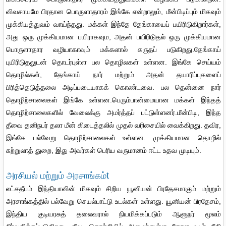
விவசாயமே பிரதான பொருளாதாரம் இங்கே என்றாலும், மீன்பிடிப்பும் மிகவும்
முக்கியத்துவம் வாய்ந்தது. மக்கள் இந்தே தேங்காயைப் பயிரிடுகிறார்கள்,
அது ஒரு முக்கியமான பயிராகவும, அதன் பயிரிடுதல் ஒரு முக்கியமான
பொருளாதார வழியாகாவும் மக்களால் கருதப் படுகிறது.தேங்காய்
புயிரிடுதலுடன் தொடர்புள்ள பல தொழிலகள் உள்ளன. இங்கே செய்யம்
தொழில்கள், தேங்காய் நார் மற்றும் அதன் தயாரிப்புகளைப்
பிரித்தெடுத்தலை அடிப்படையாகக் கொண்டவை. பல தென்னை நார்
தொழிற்சாலைகள் இங்கே உள்ளன.பெரும்பான்மையான மக்கள் இந்தத்
தொழிற்சாலைகளில் வேலைக்கு அமர்த்தப் பட்டுள்ளனர்.மீன்பிடி, இந்த
தீவை தனிநபர் தலா மீன் கிடைத்தலில் முதல் வரிசையில் வைக்கிறது. தவிர,
இங்கே பல்வேறு தொழிற்சாலைகள் உள்ளன. முக்கியமான தொழில்
சுற்றுலாத் துறை, இது அவர்கள் பெரிய வருமானம் ஈட்ட உதவ முடியும்.
அரசியல் மற்றும் அரசாங்கம்t
லட்சதீபம் இந்தியாவின் மிகவும் சிறிய யூனியன் பிரதேசமாகும் மற்றும்
அரசாங்கத்தில் பல்வேறு செயல்பாட்டு உடல்கள் உள்ளது. யூனியன் பிரதேசம்,
இந்திய குடியரசுத் தலைவரால் நியமிக்கப்படும் ஆளுநர் மூலம்