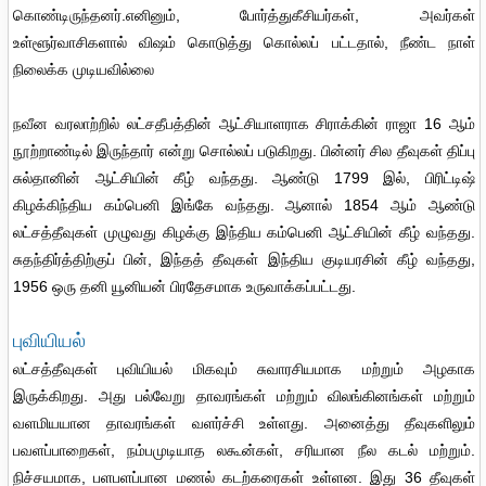
கொண்டிருந்தனர்.எனினும், போர்த்துகீசியர்கள், அவர்கள்
உள்ளூர்வாசிகளால் விஷம் கொடுத்து கொல்லப் பட்டதால், நீண்ட நாள்
நிலைக்க முடியவில்லை
நவீன வரலாற்றில் லட்சதீபத்தின் ஆட்சியாளராக சிராக்கின் ராஜா 16 ஆம்
நூற்றாண்டில் இருந்தார் என்று சொல்லப் படுகிறது. பின்னர் சில தீவுகள் திப்பு
சுல்தானின் ஆட்சியின் கீழ் வந்தது. ஆண்டு 1799 இல், பிரிட்டிஷ்
கிழக்கிந்திய கம்பெனி இங்கே வந்தது. ஆனால் 1854 ஆம் ஆண்டு
லட்சத்தீவுகள் முழுவது கிழக்கு இந்திய கம்பெனி ஆட்சியின் கீழ் வந்தது.
சுதந்திர்த்திற்குப் பின், இந்தத் தீவுகள் இந்திய குடியரசின் கீழ் வந்தது,
1956 ஒரு தனி யூனியன் பிரதேசமாக உருவாக்கப்பட்டது.
புவியியல்
லட்சத்தீவுகள் புவியியல் மிகவும் சுவாரசியமாக மற்றும் அழகாக
இருக்கிறது. அது பல்வேறு தாவரங்கள் மற்றும் விலங்கினங்கள் மற்றும்
வளமியயான தாவரங்கள் வளர்ச்சி உள்ளது. அனைத்து தீவுகளிலும்
பவளப்பாறைகள், நம்பமுடியாத லகூன்கள், சரியான நீல கடல் மற்றும்.
நிச்சயமாக, பளபளப்பான மணல் கடற்கரைகள் உள்ளன. இது 36 தீவுகள்