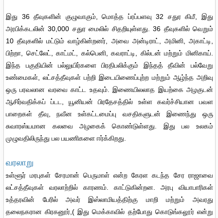
இது 36 தீவுகளின் குழுவாகும், மொத்த ப்ரப்பளவு 32 சதுர கிமீ, இது
அரபிக்கடலின் 30,000 சதுர மைலில் சிதறியுள்ளது. 36 தீவுகளில் வெறும்
10 தீவுகளில் மட்டும் வாழ்கின்றனர், அவை அன்டிராட், அமினி, அகாட்டி,
பிற்றா, செட்லேட், காட்மட், கல்பெனி, கவராட்டி, கில்டன் மற்றும் மினிகாய்.
இந்த பகுதியின் பல்லுயிர்களை பிரதிபலிக்கும் இந்தத் தீவின் பல்வேறு
உண்மைகள், லட்சத்தீவுகள் பற்றி இடையிணைப்புற்ற மற்றும் ஆழ்ந்த அறிவு
ஒரு பரவலான வரவை காட்ட உதவும். இணையிலலாத இயற்கை அழகுடன்
ஆசிர்வதிக்கப் ப்டட, யூனியன் பிரதேசத்தில் உள்ள கவர்ச்சியான பவள
பாறைகள் தீவு, நவீன உள்கட்டமைப்பு வசதிகளுடன் இணைந்து ஒரு
சுவாரஸ்யமான கலவை அழகைக் கொண்டுள்ளது. இது பல உலகம்
முழுவதிலிருந்து பல பயணிகளை ஈர்க்கிறது.
வரலாறு
உள்ளூர் மரபுகள் சேரமான் பெருமாள் என்ற கேரள கடந்த சேர ராஜாவை
லட்சத்தீவுகள் வரலாற்றில் காரணம். காட்டுகின்றன. அரபு வியாபாரிகள்
உத்தரவின் பேரில் அவர் இஸ்லாமியத்திற்கு மாறி மற்றும் அவரது
தலைநகரான கிரகனூர்,( இது மெக்காவில் தற்போது கொடுங்கலூர் என்று