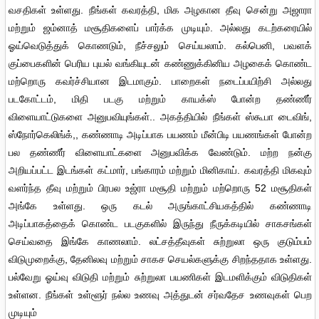
வசதிகள் உள்ளது. நீங்கள் கவரத்தி, மிக அழகான தீவு சென்று அஜாரா
மற்றும் ஜம்னாத் மசூதிகளைப் பார்க்க முடியும். அல்லது கடற்கரையில்
ஓய்வெடுத்துக் கொணடும், நீச்சலும் செய்யலாம். கல்பெனி, பவளக்
குப்பைகளின் பெரிய புயல் வங்கியுடன் கண்ணுக்கினிய அழகைக் கொண்ட
மற்றொரு கவர்ச்சியான இடமாகும். பாறைகள் நடைப்பயிற்சி அல்லது
படகோட்டம், மிதி படகு மற்றும் காயக்ஸ் போன்ற தண்ணீர்
விளையாட்டுகளை அனுபவியுங்கள்.. அகத்தியில் நீங்கள் ஸ்கூபா டைவிங்,
ஸ்நோர்கெலிங்க்,, கண்ணாடி அடிப்பாக பயணம் மீன்பிடி பயணங்கள் போன்ற
பல தண்ணீர் விளையாட்களை அனுபவிக்க வேண்டும். மற்ற நன்கு
அறியப்பட்ட இடங்கள் கட்மார், பங்காரம் மற்றும் மினிகாய். கவரத்தி மிகவும்
வளர்ந்த தீவு மற்றும் பிரபல உஜ்ரா மசூதி மற்றும் மற்றொரு 52 மசூதிகள்
அங்கே உள்ளது. ஒரு கடல் அருங்காட்சியகத்தில் கண்ணாடி
அடிப்பாகத்தைக் கொண்ட படகுகளில் இருந்து நீருக்கடியில் சாகசங்கள்
செய்வதை இங்கே காணலாம். லட்சத்தீவுகள் சுற்றுலா ஒரு குடும்பம்
விடுமுறைக்கு, தேனிலவு மற்றும் சாகச செயல்களுக்கு சிறந்ததாக உள்ளது.
பல்வேறு ஓய்வு விடுதி மற்றும் சுற்றுலா பயணிகள் இடமளிக்கும் விடுதிகள்
உள்ளன. நீங்கள் உள்ளூர் நல்ல உணவு அத்துடன் சர்வதேச உணவுகள் பெற
முடியும்