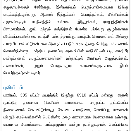
சமுதாயத்தைச் சேர்ந்தது. இஸ்லாமியம் பெரும்பான்மையாக இங்கு
வழக்கத்திலுள்ளது, ஆனால் இந்துக்கள், பெளத்தர்கள், சீக்கியர்கள்
சமூகங்களும் மாநிலத்தில் உள்ளன. இந்துக்கள், ராஜபுத்திரர்கள்
பிராமணர்கள், ஜாட் மற்றும் கத்திரிகள் போன்ற பல்வேறு குழுக்களாக
பிரிக்கப்படுகின்றன. காஷ்மீர் பள்ளத்தாக்கு, காஷ்மீரி பிராமணர்கள் அல்லது
காஷ்மீர் பண்டிட்டுகள் என அழைக்கப்படும் சமூகத்தை சேர்ந்த மக்களைக்
கொண்டுள்ளது. மத்திய புலனாய்வு அமைப்பின் மதிப்பீட்டின் படி, காஷ்மீர்
பண்டிட்டுகள் பெரும்பாலானவர்கள் உள்நாட்டில் அரசியல் அழுத்தங்கள்,
கலவரங்கள், மற்றும் பொருளாதார காரணங்களுக்காக இடம்
பெயர்ந்தவர்கள் ஆவர்.
புவியியல்
மாநிலம், 395 மீட்டர் உயரத்தில் இருந்து 6910 மீட்டர் உள்ளது. அதன்
முரட்டுத் தனமான நிலவியல் காரணமாக, மாறுபட்ட தட்பவெப்ப
நிலைகளைக் கொண்டுள்ளது. கோடை காலநிலை, வெளிப்புற மலைகள்
மற்றும் சமவெளிகளில் பெய்கின்ற மழை காரணமாக லேசானதாக உள்ளது.
உயரமான சிகரங்களை ஈரப்பதமுள்ள காற்று தாக்குவதால், வெப்பநிலை