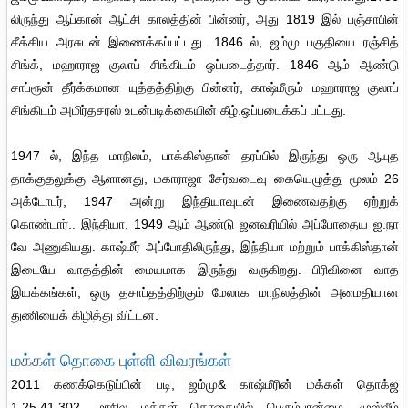
லிருந்து ஆப்கான் ஆட்சி காலத்தின் பின்னர், அது 1819 இல் பஞ்சாபின்
சீக்கிய அரசுடன் இணைக்கப்பட்டது. 1846 ல், ஜம்மு பகுதியை ரஞ்சித்
சிங்க், மஹாராஜ குலாப் சிங்கிடம் ஒப்படைத்தார். 1846 ஆம் ஆண்டு
சாப்ரூன் தீர்க்கமான யுத்தத்திற்கு பின்னர், காஷ்மீரும் மஹாராஜ குலாப்
சிங்கிடம் அமிர்தசரஸ் உடன்படிக்கையின் கீழ்.ஒப்படைக்கப் பட்டது.
1947 ல், இந்த மாநிலம், பாக்கிஸ்தான் தரப்பில் இருந்து ஒரு ஆயுத
தாக்குதலுக்கு ஆளானது, மகாராஜா சேர்வடைவு கையெழுத்து மூலம் 26
அக்டோபர், 1947 அன்று இந்தியாவுடன் இணைவதற்கு ஏற்றுக்
கொண்டார்.. இந்தியா, 1949 ஆம் ஆண்டு ஜனவரியில் அப்போதைய ஐ.நா
வே அணுகியது. காஷ்மீர் அப்போதிலிருந்து, இந்தியா மற்றும் பாக்கிஸ்தான்
இடையே வாதத்தின் மையமாக இருந்து வருகிறது. பிரிவினை வாத
இயக்கங்கள், ஒரு தசாப்தத்திற்கும் மேலாக மாநிலத்தின் அமைதியான
துணியைக் கிழித்து விட்டன.
மக்கள் தொகை புள்ளி விவரங்கள்
2011 கணக்கெடுப்பின் படி, ஜம்மு& காஷ்மீரின் மக்கள் தொக்ஜ
1,25,41,302. மாநில மக்கள் தொகையில் பெரும்பான்மை, முஸ்லீம்