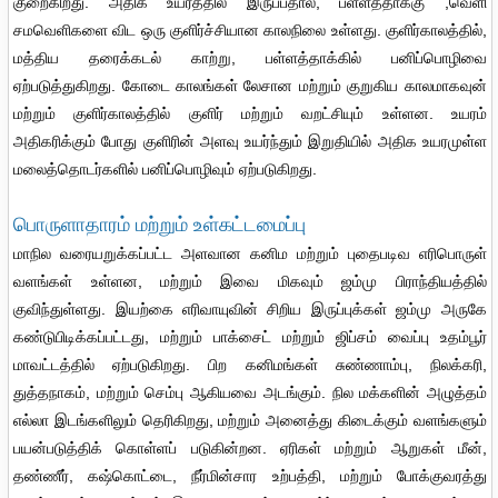
குறைகிறது. அதிக உயரத்தில் இருப்பதால், பள்ளத்தாக்கு ,வெளி
சமவெளிகளை விட ஒரு குளிர்ச்சியான காலநிலை உள்ளது. குளிர்காலத்தில்,
மத்திய தரைக்கடல் காற்று, பள்ளத்தாக்கில் பனிப்பொழிவை
ஏற்படுத்துகிறது. கோடை காலங்கள் லேசான மற்றும் குறுகிய காலமாகவுன்
மற்றும் குளிர்காலத்தில் குளிர் மற்றும் வறட்சியும் உள்ளன. உயரம்
அதிகரிக்கும் போது குளிரின் அளவு உயர்ந்தும் இறுதியில் அதிக உயரமுள்ள
மலைத்தொடர்களில் பனிப்பொழிவும் ஏற்படுகிறது.
பொருளாதாரம் மற்றும் உள்கட்டமைப்பு
மாநில வரையறுக்கப்பட்ட அளவான கனிம மற்றும் புதைபடிவ எரிபொருள்
வளங்கள் உள்ளன, மற்றும் இவை மிகவும் ஜம்மு பிராந்தியத்தில்
குவிந்துள்ளது. இயற்கை எரிவாயுவின் சிறிய இருப்புக்கள் ஜம்மு அருகே
கண்டுபிடிக்கப்பட்டது, மற்றும் பாக்சைட் மற்றும் ஜிப்சம் வைப்பு உதம்பூர்
மாவட்டத்தில் ஏற்படுகிறது. பிற கனிமங்கள் சுண்ணாம்பு, நிலக்கரி,
துத்தநாகம், மற்றும் செம்பு ஆகியவை அடங்கும். நில மக்களின் அழுத்தம்
எல்லா இடங்களிலும் தெரிகிறது, மற்றும் அனைத்து கிடைக்கும் வளங்களும்
பயன்படுத்திக் கொள்ளப் படுகின்றன. ஏரிகள் மற்றும் ஆறுகள் மீன்,
தண்ணீர், கஷ்கொட்டை, நீர்மின்சார உற்பத்தி, மற்றும் போக்குவரத்து