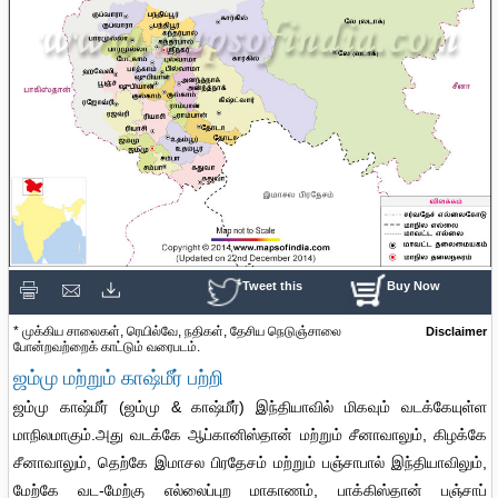
Tweet this
Buy Now
* முக்கிய சாலைகள், ரெயில்வே, நதிகள், தேசிய நெடுஞ்சாலை
Disclaimer
போன்றவற்றைக் காட்டும் வரைபடம்.
ஜம்மு மற்றும் காஷ்மீர் பற்றி
Loaded
:
/
ஜம்மு காஷ்மீர் (ஜம்மு & காஷ்மீர்) இந்தியாவில் மிகவும் வடக்கேயுள்ள
Unmute
35.85%
மாநிலமாகும்.அது வடக்கே ஆப்கானிஸ்தான் மற்றும் சீனாவாலும், கிழக்கே
சீனாவாலும், தெற்கே இமாசல பிரதேசம் மற்றும் பஞ்சாபால் இந்தியாவிலும்,
மேற்கே வட-மேற்கு எல்லைப்புற மாகாணம், பாக்கிஸ்தான் பஞ்சாப்