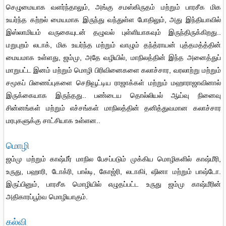
செழுமையாக வளர்ந்தாலும், அங்கு சமஸ்கிருதம் மற்றும் பாரசீக மிக
உயர்ந்த கற்றல் மையமாக இருந்து வந்துள்ள போதிலும், அது இந்தியாவில்
இஸ்லாமியம் வருகையுடன் தழுவல் புள்ளியாகவும் இருந்திருக்கிறது..
மறுபுறம் லடாக், மிக உயர்ந்த மற்றும் வாழும் தந்த்ராயன் புத்தமத்த்தின்
மையமாக உள்ளது, ஜம்மு, அதே வழியில், மாநிலத்தின் இந்த அனைத்துப்
மாறுபட்ட இனம் மற்றும் மொழி பிரிவினைகளை கலாச்சார, வரலாற்று மற்றும்
சமூகப் பிணைப்புகளை செறிவூட்டிய ராஜாக்கள் மற்றும் மஹாராஜாவினால்
இருக்கையாக இருந்தது.. பண்டைய தொல்லியல் ஆய்வு நினைவு
சின்னங்கள் மற்றும் எச்சங்கள் மாநிலத்தின் தனித்துவமான கலாச்சார
மரபுகளுக்கு சாட்சியாக உள்ளன..
மொழி
ஜம்மு மற்றும் காஷ்மீர் மாநில பேசப்படும் முக்கிய மொழிகளில் காஷ்மீரி,
உருது, பஹாரி, டோக்ரி, பால்டி, கோஜ்ரி, லடாகிi, ஷினா மற்றும் பாஷ்டோ.
இருப்பினும், பாரசீக மொழியில் எழுதப்பட்ட உருது ஜம்மு காஷ்மீரின்
அதிகாரப்பூர்வ மொழியாகும்.
கல்வி