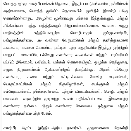
மொத்த ஜம்மு காஷ்மீர் மக்கள் தொகை, இந்திய மாநிலங்களில் முஸ்லிம்கள்
அதிகளவாக, மொத்த் முல்லிம் தொகையில் மூன்றில் இரண்டு பங்கு
கொண்டுள்ளாது.. மீதமுள்ள மூன்றாவது பங்காக இந்துக்களும், மற்றும்
சீக்கியர்கள், புத்த மத்த்தினரும் சிறுபான்மையினராக உள்ளன. உருது
மாநிலத்தின் உத்தியோகபூர்வ மொழியாகும். ஜம்மு-காஷ்மீர்,
பன்முகத்தன்மை, பல வண்ண வேறுபாடுகள் மற்றும் தனித்துவமான
கலாச்சார கலவை கொண்ட, நாட்டின் மற்ற பகுதிகளில் இருந்து முற்றிலும்
மாறுபட்ட வகையில், பல்வேறு கலாச்சார வடிவங்கள் மற்றும் பாரம்பரியம்
மட்டும் இல்லாமல், புவியியல், மக்கள் தொகையிலும், ஒழுக்க நெறிமுறை,
சமூக நிறுவனங்கள் ஆகியவற்றிலும் திகழ்கிறது. அதன் பல்வேறு
கலாச்சார, கலை மற்றும் கட்டிடக்கலை போன்ற வடிவங்கள்,
பொருட்காட்சிகள் மற்றும் திருவிழாக்கள், சடங்குகள் மற்றும்
சம்பிரதாயங்கள், தீர்க்கதரிசனம், மற்றும் வீரகாவியங்கள், மொழி மற்றும்
மலைகள், வரலாற்றில் முடிவற்ற காலம் பதிக்கப்பட்டவை, இணையற்ற
கலாச்சார தன்மை மற்றும் கலாச்சார சேவையை ஒற்றுமை மற்றும்
பன்முகத்தன்மை பற்றி பேசும்.
காஷ்மீர் ஆரம்ப இந்திய-ஆரிய நாகரீகம் முதலானவை தோன்றி