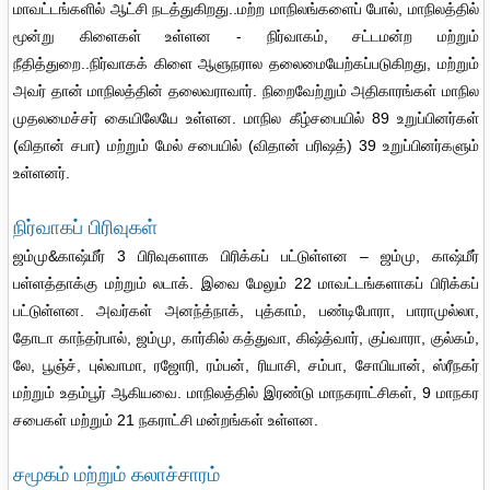
மாவட்டங்களில் ஆட்சி நடத்துகிறது..மற்ற மாநிலங்களைப் போல், மாநிலத்தில்
மூன்று கிளைகள் உள்ளன - நிர்வாகம், சட்டமன்ற மற்றும்
நீதித்துறை..நிர்வாகக் கிளை ஆளுநரால தலைமையேற்கப்படுகிறது, மற்றும்
அவர் தான் மாநிலத்தின் தலைவராவார். நிறைவேற்றும் அதிகாரங்கள் மாநில
முதலமைச்சர் கையிலேயே உள்ளன. மாநில கீழ்சபையில் 89 உறுப்பினர்கள்
(விதான் சபா) மற்றும் மேல் சபையில் (விதான் பரிஷத்) 39 உறுப்பினர்களும்
உள்ளனர்.
நிர்வாகப் பிரிவுகள்
ஜம்மு&காஷ்மீர் 3 பிரிவுகளாக பிரிக்கப் பட்டுள்ளன – ஜம்மு, காஷ்மீர்
பள்ளத்தாக்கு மற்றும் லடாக். இவை மேலும் 22 மாவட்டங்களாகப் பிரிக்கப்
பட்டுள்ளன. அவர்கள் அனந்த்நாக், புத்காம், பண்டிபோரா, பாராமுல்லா,
தோடா காந்தர்பால், ஜம்மு, கார்கில் கத்துவா, கிஷ்த்வார், குப்வாரா, குல்கம்,
லே, பூஞ்ச், புல்வாமா, ரஜோரி, ரம்பன், ரியாசி, சம்பா, சோபியான், ஸ்ரீநகர்
மற்றும் உதம்பூர் ஆகியவை. மாநிலத்தில் இரண்டு மாநகராட்சிகள், 9 மாநகர
சபைகள் மற்றும் 21 நகராட்சி மன்றங்கள் உள்ளன.
சமூகம் மற்றும் கலாச்சாரம்