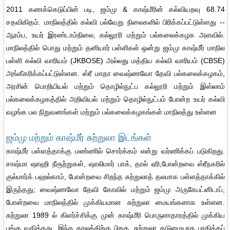
2011 கணக்கெடுப்பின் படி, ஜம்மு & காஷ்மீரின் கல்வியறவு 68.74
சதவிகிதம். மாநிலத்தில் கல்வி பல்வேறு நிலைகளில் பிரிக்கப்பட்டுள்ளது --
ஆரம்ப, உயர் இரண்டாம்நிலை, கல்லூரி மற்றும் பல்கலைக்கழக அளவில்.
மாநிலத்தில் பொது மற்றும் தனியார் பள்ளிகள் ஒன்று ஜம்மு காஷ்மீர் மாநில
பள்ளி கல்வி வாரியம் (JKBOSE) அல்லது மத்திய கல்வி வாரியம் (CBSE)
அங்கீகரிக்கப்பட்டுள்ளன. ஸ்ரீ மாதா வைஷ்ணவோ தேவி பல்கலைக்கழகம்,
அரசின் பொறியியல் மற்றும் தொழில்நுட்ப கல்லூரி மற்றும் இஸ்லாம்
பல்கலைக்கழகத்தில் அறிவியல் மற்றும் தொழில்நுட்பம் போன்ற உயர் கல்வி
வழங்க பல நிறுவனங்கள் மற்றும் பல்கலைக்கழகங்கள் மாநிலத்து உள்ளன
ஜம்மு மற்றும் காஷ்மீர் சுற்றுலா இடங்கள்
காஷ்மீர் பள்ளத்தாக்கு மண்ணில் சொர்க்கம் என்று வர்ணிக்கப் படுகிறது.
சாஷ்மா ஷாஹி நீரூற்றுகள், ஷாலிமார் பாக், தால் ஏரி,போன்றவை ஸ்ரீநகரில்
குல்மார்க் பஹல்காம், போன்றவை சிறந்த சுற்றுலாத் தலமாக பள்ளத்தாக்கில்
இருந்தது; வைஷ்ணவோ தேவி கோவில் மற்றும் ஜம்மு அருகேபட்னிடாப்,
போன்றவை மாநிலத்தில் முக்கியமான சுற்றுலா மையங்களாக உள்ளன.
சுற்றுலா 1989 ல் கிளர்ச்சிக்கு முன் காஷ்மீரி பொருளாதாரத்தில் முக்கிய
பங்கு வகித்தது. இந்த காலத்திற்கு பிறகு, சுற்றுலா கடுமையாக பாதிக்கப்