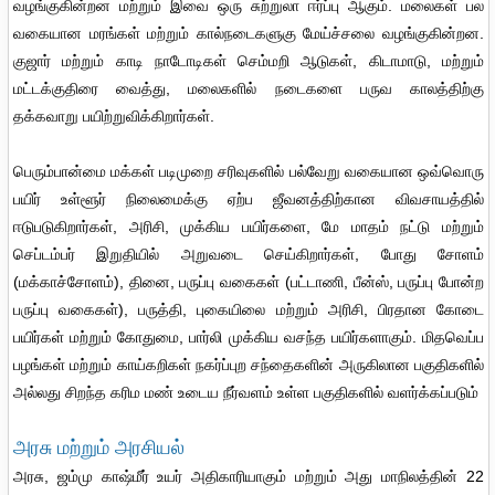
வழங்குகின்றன மற்றும் இவை ஒரு சுற்றுலா ஈர்ப்பு ஆகும். மலைகள் பல
வகையான மரங்கள் மற்றும் கால்நடைகளுகு மேய்ச்சலை வழங்குகின்றன.
குஜார் மற்றும் காடி நாடோடிகள் செம்மறி ஆடுகள், கிடாமாடு, மற்றும்
மட்டக்குதிரை வைத்து, மலைகளில் நடைகளை பருவ காலத்திற்கு
தக்கவாறு பயிற்றுவிக்கிறார்கள்.
பெரும்பான்மை மக்கள் படிமுறை சரிவுகளில் பல்வேறு வகையான ஒவ்வொரு
பயிர் உள்ளூர் நிலைமைக்கு ஏற்ப ஜீவனத்திற்கான விவசாயத்தில்
ஈடுபடுகிறார்கள், அரிசி, முக்கிய பயிர்களை, மே மாதம் நட்டு மற்றும்
செப்டம்பர் இறுதியில் அறுவடை செய்கிறார்கள், போது சோளம்
(மக்காச்சோளம்), தினை, பருப்பு வகைகள் (பட்டாணி, பீன்ஸ், பருப்பு போன்ற
பருப்பு வகைகள்), பருத்தி, புகையிலை மற்றும் அரிசி, பிரதான கோடை
பயிர்கள் மற்றும் கோதுமை, பார்லி முக்கிய வசந்த பயிர்களாகும். மிதவெப்ப
பழங்கள் மற்றும் காய்கறிகள் நகர்ப்புற சந்தைகளின் அருகிலான பகுதிகளில்
அல்லது சிறந்த கரிம மண் உடைய நீர்வளம் உள்ள பகுதிகளில் வளர்க்கப்படும்
அரசு மற்றும் அரசியல்
அரசு, ஜம்மு காஷ்மீர் உயர் அதிகாரியாகும் மற்றும் அது மாநிலத்தின் 22