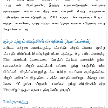
பட்டது. சமீப ஆண்டுகளில், இதற்குப் பிறகு,மாநிலத்தில் வன்முறை
குறைந்ததன் காரணமாக திரும்பவும் வளர்ச்சி பெற்று சுற்றுலாவை
மாநிலத்தில் ஊக்கப்படுத்தியது. 2011 ல்,ஒரு மில்லியனுக்கும் மேற்பட்ட
சுற்றுலா பயணிகள், ஜம்மு மற்றும் காஷ்மீருக்கு வருகை புரிந்தனர் என்று
தெரிவிக்கப்பட்டது.
ஜம்மு மற்றும் காஷ்மீரின் விடுதிகள் (ஹோட்டல்கள்)
மாநிலம், சுற்றுலா பயணிகளுக்கு நட்சத்திர மற்றும் அல்லாத மூன்று
நட்சத்திர விடுதிகள் இரண்டிற்கும் வீடாக ஆகிறது. இது தவிர, அனைத்து
பிரிவு பயணிகள் தேவைகளை நிவர்த்தி செய்யும் வகையில் ஓய்வு,
உணவகங்கள் மற்றும் கஃபேக்கள் உள்ளன. ஜம்மு காஷ்மீரில் உள்ள
விடுதிகள், விருந்தினர்களுக்கு மிக உயர்ந்த வசதியை வழங்குகின்றன
மற்றும் அதிகபட்ச திருப்தியை அளிக்க சாத்தியமாகிறது. பல்வேறு வரவு
செலவு திட்டமுள்ள சுற்றுலாப் பயணிகள் ஜம்மு விடுதிகளில் எந்த
பிரிவுகளிலும் ஒரு அறையை பதிவு செய்ய முடியும்
போக்குவரத்து