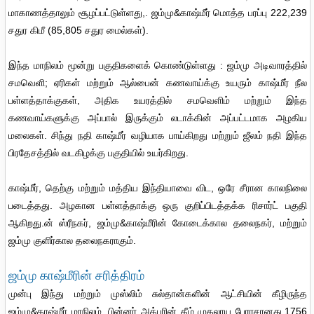
மாகாணத்தாலும் சூழப்பட்டுள்ளது,. ஜம்மு&காஷ்மீர் மொத்த பரப்பு 222,239
சதுர கிமீ (85,805 சதுர மைல்கள்).
இந்த மாநிலம் மூன்று பகுதிகளைக் கொண்டுள்ளது : ஜம்மு அடிவாரத்தில்
சமவெளி; ஏரிகள் மற்றும் ஆல்பைன் கணவாய்க்கு உயரும் காஷ்மீர் நீல
பள்ளத்தாக்குகள், அதிக உயரத்தில் சமவெளிம் மற்றும் இந்த
கணவாய்களுக்கு அப்பால் இருக்கும் லடாக்கின் அப்பட்டமாக அழகிய
மலைகள். சிந்து நதி காஷ்மீர் வழியாக பாய்கிறது மற்றும் ஜீலம் நதி இந்த
பிரதேசத்தில் வடகிழக்கு பகுதியில் உயர்கிறது.
காஷ்மீர், தெற்கு மற்றும் மத்திய இந்தியாவை விட, ஒரே சீரான காலநிலை
படைத்தது. அழகான பள்ளத்தாக்கு ஒரு குறிப்பிடத்தக்க ரிசார்ட் பகுதி
ஆகிறது.ன் ஸ்ரீநகர், ஜம்மு&காஷ்மீரின் கோடைக்கால தலைநகர், மற்றும்
ஜம்மு குளிர்கால தலைநகராகும்.
ஜம்மு காஷ்மீரின் சரித்திரம்
முன்பு இந்து மற்றும் முஸ்லிம் சுல்தான்களின் ஆட்சியின் கீழிருந்த
ஜம்மு&காஷ்மீர் மாநிலம், பின்னர் அக்பரின் கீழ் முகலாய பேரரசானது.1756